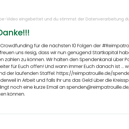
ube-Video eingebettet und du stimmst der Datenverarbeitung 
Danke!!!
rowdfunding für die nächsten 10 Folgen der #Reimpatro
r freuen uns riesig, dass wir nun genügend Startkapital h
n zahlen zu können. Wir halten den Spendenkanal über P
iter für Euch offen! Und wann immer Euch danach ist ... wi
nd der laufenden Staffel: https://reimpatrouille.de/spen
rweil in Arbeit und falls Ihr uns das Geld über die Kreis
ingt noch eine kurze Email an spenden@reimpatrouille.de,
sen können.