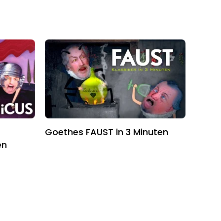
Goethes FAUST in 3 Minuten
en