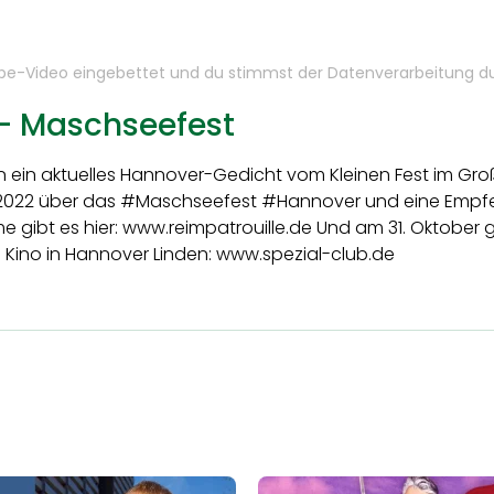
ube-Video eingebettet und du stimmst der Datenverarbeitung 
 - Maschseefest
 ein aktuelles Hannover-Gedicht vom Kleinen Fest im Groß
li 2022 über das #Maschseefest #Hannover und eine Empf
ime gibt es hier: www.reimpatrouille.de Und am 31. Oktobe
lo Kino in Hannover Linden: www.spezial-club.de