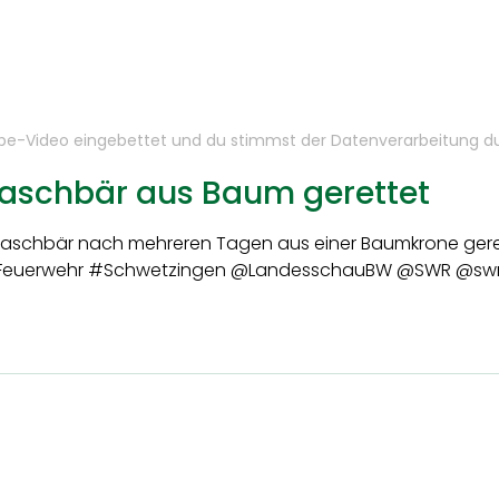
ube-Video eingebettet und du stimmst der Datenverarbeitung 
Waschbär aus Baum gerettet
aschbär nach mehreren Tagen aus einer Baumkrone gerett
Feuerwehr #Schwetzingen @LandesschauBW @SWR @swr